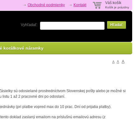
Váš košík
Obchodné podmienky
Kontakt
Košík je prázdny
Vyhľadať:
Hľadať
é korálkové náramky
A
A
A
ásielky sú odosielané prostredníctvom Slovenskej pošty alebo je možné si
 listu 1 až 2 pracovné dni po odoslaní.
dnávky (pri platbe vopred max do 10 prac. Dní od prijatia platby).
e tento doklad zaslaný emailom na príslušnú emailovú adresu (z