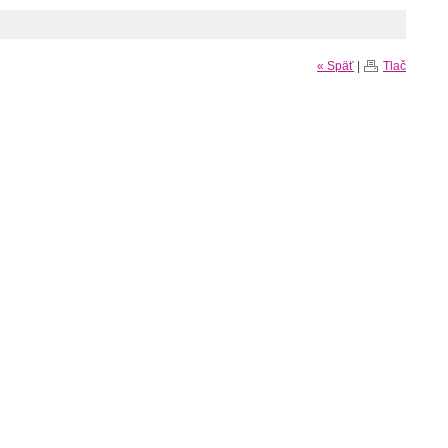
« Späť
|
Tlač