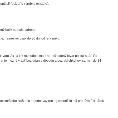
cii (pokiaľ u výrobku existuje).
ený balík na našu adresu.
e, najneskôr však do 30 dní od jej vzniku.
 tovaru. Ak sa tak rozhodne, musí nepoškodený tovar poslať späť. Po
var je možné vrátiť bez udania dôvodu a bez akýchkoľvek sankcií do 14
neskoršieho
zrušenia
objednávky
(
po
jej expedícii
)
má predávajúci
nárok