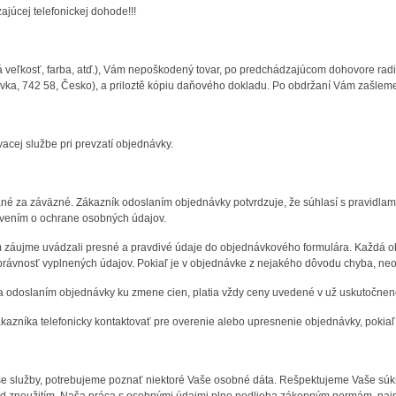
júcej telefonickej dohode!!!
á veľkosť, farba, atď.), Vám nepoškodený tovar, po predchádzajúcom dohovore rad
vka, 742 58, Česko), a priloztě kópiu daňového dokladu. Po obdržaní Vám zašleme
acej službe pri prevzatí objednávky.
né za záväzné. Zákazník odoslaním objednávky potvrdzuje, že súhlasí s pravidl
ovením o ochrane osobných údajov.
m záujme uvádzali presné a pravdivé údaje do objednávkového formulára. Každá ob
rávnosť vyplnených údajov. Pokiaľ je v objednávke z nejakého dôvodu chyba, neo
a odoslaním objednávky ku zmene cien, platia vždy ceny uvedené v už uskutočnen
ákazníka telefonicky kontaktovať pre overenie alebo upresnenie objednávky, pokiaľ
služby, potrebujeme poznať niektoré Vaše osobné dáta. Rešpektujeme Vaše súkro