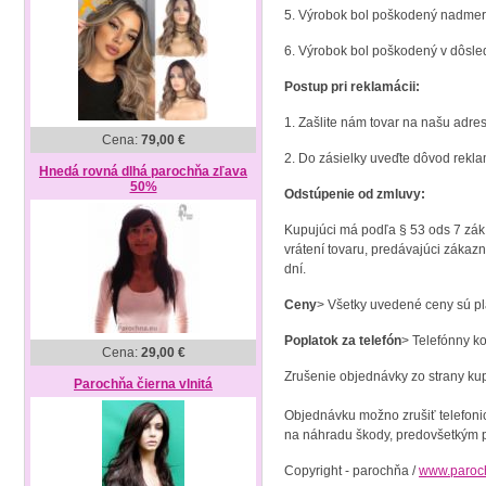
5. Výrobok bol poškodený nadmer
6. Výrobok bol poškodený v dôsle
Postup pri reklamácii:
1. Zašlite nám tovar na našu adre
Cena:
79,00 €
2. Do zásielky uveďte dôvod rekla
Hnedá rovná dlhá parochňa zľava
50%
Odstúpenie od zmluvy:
Kupujúci má podľa § 53 ods 7 zák.
vrátení tovaru, predávajúci zákaz
dní.
Ceny
> Všetky uvedené ceny sú pla
Poplatok za telefón
> Telefónny ko
Cena:
29,00 €
Zrušenie
objednávky
zo
strany
ku
Parochňa čierna vlnitá
Objednávku možno
zrušiť
telefoni
na
náhradu
škody
,
predovšetkým
Copyright - parochňa /
www.paroc