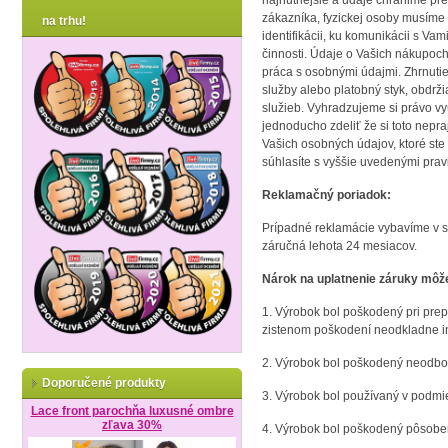
najnutnejšie a údaje chránime p
zákazníka, fyzickej osoby musíme 
na trhu!
identifikácii, ku komunikácii s Va
činnosti. Údaje o Vašich nákupoc
práca s osobnými údajmi. Zhrnuti
služby alebo platobný styk, obdrž
služieb. Vyhradzujeme si právo vy
jednoducho zdeliť že si toto nepr
Vašich osobných údajov, ktoré st
súhlasíte s vyššie uvedenými prav
Reklamačný poriadok:
Prípadné reklamácie vybavíme v s
záručná lehota 24 mesiacov.
Nárok na uplatnenie záruky môže
1. Výrobok bol poškodený pri prep
zistenom poškodení neodkladne i
2. Výrobok bol poškodený neodbor
Doporučené produkty
3. Výrobok bol používaný v podmi
Lace front parochňa luxusné ombre
zľava 30%
4. Výrobok bol poškodený pôsoben