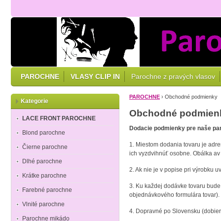
PAROCHNE
VLASY CLIP IN
Parochne z pravých vlasov
PAROCHNE
›
Obchodné podmienky
Kategorie
Obchodné podmien
LACE FRONT PAROCHNE
Dodacie podmienky pre naše pa
Blond parochne
1. Miestom dodania tovaru je adr
Čierne parochne
ich vyzdvihnúť osobne. Obálka av 
Dlhé parochne
2. Ak nie je v popise pri výrobku 
Krátke parochne
3. Ku každej dodávke tovaru bude 
Farebné parochne
objednávkového formulára tovar).
Vlnité parochne
4. Dopravné po Slovensku (dobier
Parochne mikádo