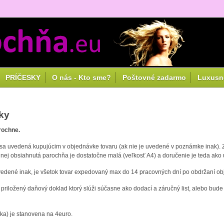
PRÍČESKY
O nás - Kto sme?
Poštovné zadarmo
Luxusn
ky
rochne.
esa uvedená kupujúcim v objednávke tovaru (ak nie je uvedené v poznámke inak). Z
nej obsiahnutá parochňa je dostatočne malá (veľkosť A4) a doručenie je teda ako u
uvedené inak, je všetok tovar expedovaný max do 14 pracovných dní po obdržaní obje
priložený daňový doklad ktorý slúži súčasne ako dodací a záručný list, alebo bud
ka) je stanovena na 4euro.