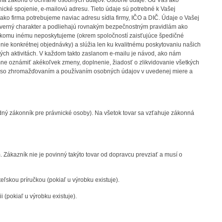
jmä zákonu o ochrane osobných údajov. Osobné údaje. Od Vás ako
nické spojenie, e-mailovú adresu. Tieto údaje sú potrebné k Vašej
te ako firma potrebujeme naviac adresu sídla firmy, IČO a DIČ. Údaje o Vašej
dôverný charakter a podliehajú rovnakým bezpečnostným pravidlám ako
 nikomu inému neposkytujeme (okrem spoločností zaisťujúce špedičné
nie konkrétnej objednávky) a slúžia len ku kvalitnému poskytovaniu našich
vých aktivitách. V každom takto zaslanom e-mailu je návod, ako nám
e ​​oznámiť akékoľvek zmeny, doplnenie, žiadosť o zlikvidovanie všetkých
te so zhromažďovaním a používaním osobných údajov v uvedenej miere a
ný zákonník pre právnické osoby). Na všetok tovar sa vzťahuje zákonná
 Zákazník nie je povinný takýto tovar od dopravcu prevziať a musí o
skou príručkou (pokiaľ u výrobku existuje).
pokiaľ u výrobku existuje).