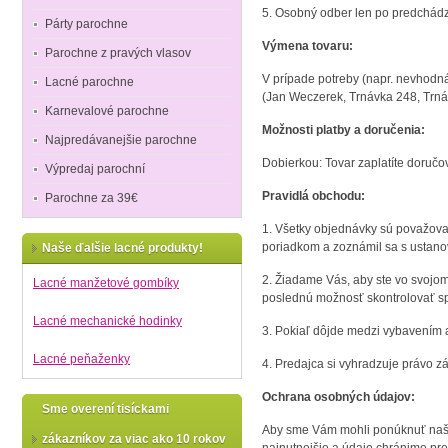
5. Osobný odber len po predchádza
Párty parochne
Výmena tovaru:
Parochne z pravých vlasov
V prípade potreby (napr. nevhodn
Lacné parochne
(Jan Weczerek, Trnávka 248, Trná
Karnevalové parochne
Možnosti platby a doručenia:
Najpredávanejšie parochne
Dobierkou: Tovar zaplatíte doručov
Výpredaj parochní
Pravidlá obchodu:
Parochne za 39€
1. Všetky objednávky sú považova
poriadkom a zoznámil sa s ustan
Naše ďalšie lacné produkty!
2. Žiadame Vás, aby ste vo svojo
Lacné manžetové gombíky
poslednú možnosť skontrolovať sp
Lacné mechanické hodinky
3. Pokiaľ dôjde medzi vybavením 
Lacné peňaženky
4. Predajca si vyhradzuje právo z
Ochrana osobných údajov:
Sme overení tisíckami
Aby sme Vám mohli ponúknuť naše 
zákazníkov za viac ako 10 rokov