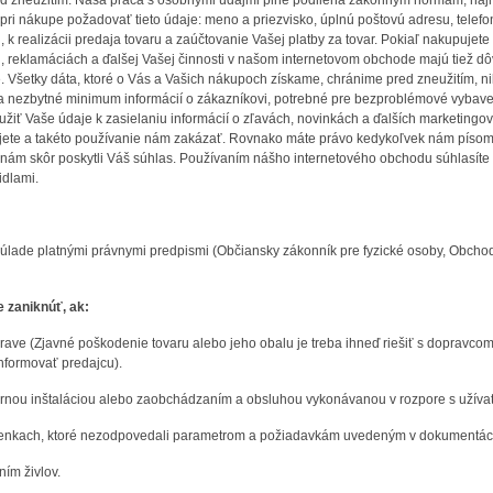
red zneužitím. Naša práca s osobnými údajmi plne podlieha zákonným normám, na
pri nákupe požadovať tieto údaje: meno a priezvisko, úplnú poštovú adresu, telefo
mi, k realizácii predaja tovaru a zaúčtovanie Vašej platby za tovar. Pokiaľ nakupuje
h, reklamáciách a ďalšej Vašej činnosti v našom internetovom obchode majú tiež 
e. Všetky dáta, ktoré o Vás a Vašich nákupoch získame, chránime pred zneužitím,
ia nezbytné minimum informácií o zákazníkovi, potrebné pre bezproblémové vybave
užiť Vaše údaje k zasielaniu informácií o zľavách, novinkách a ďalších marketingo
ajete a takéto používanie nám zakázať. Rovnako máte právo kedykoľvek nám písomn
e nám skôr poskytli Váš súhlas. Používaním nášho internetového obchodu súhlasí
idlami.
úlade platnými právnymi predpismi (Občiansky zákonník pre fyzické osoby, Obchod
 zaniknúť, ak:
rave (Zjavné poškodenie tovaru alebo jeho obalu je treba ihneď riešiť s dopravcom.
nformovať predajcu).
nou inštaláciou alebo zaobchádzaním a obsluhou vykonávanou v rozpore s užívateľ
enkach, ktoré nezodpovedali parametrom a požiadavkám uvedeným v dokumentácii (
ím živlov.