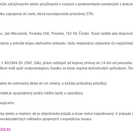
ným zaťažovaním alebo používaním v rozpore s podmienkami uvedenými v dokumentá
dku zapojenia do siete, ktorá nezodpovedá príslušnej STN.
su:
Jan Weczerek, Trnávka 248, Trnávka, 742 58, Česko
. Tovar zašlite ako doporuč
mácie a priložte kópiu daňového dokladu. Vašu reklamáciu vybavíme čo najrýchlejši
 č 40/1964 Zb. (Obč. Zák), právo odstúpiť od kúpnej zmluvy do 14 dní od prevzatia
níkovi vráti späť zodpovedajúcu čiastku za tovar vopred dohodnutým spôsobom. To
tné do odvolania (teda do ich zmeny, u každej príslušnej položky).
ntakt je spoplatnený podľa Vášho tarifu a operátora.
pujúceho
:
cky
alebo
e
-
mailom
,
ak
je
objednávka prijatá
a
tovar nebol
expedovaný
.
V
prípade 
preukázateľných nákladov
spojených
s
expedíciou tovaru
.
hna.eu