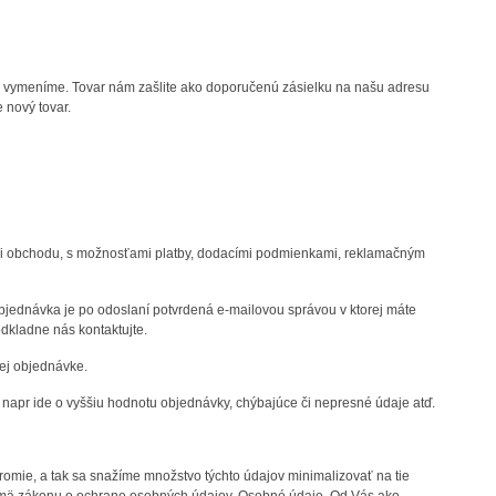
i vymeníme. Tovar nám zašlite ako doporučenú zásielku na našu adresu
 nový tovar.
ami obchodu, s možnosťami platby, dodacími podmienkami, reklamačným
jednávka je po odoslaní potvrdená e-mailovou správou v ktorej máte
dkladne nás kontaktujte.
ej objednávke.
 napr ide o vyššiu hodnotu objednávky, chýbajúce či nepresné údaje atď.
mie, a tak sa snažíme množstvo týchto údajov minimalizovať na tie